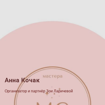
Анна Кочак
Организатор и партнёр Зои Ларичевой